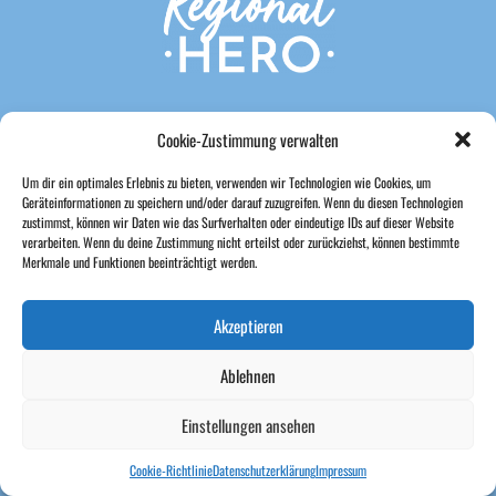
GUTHABENABFRAGE
Cookie-Zustimmung verwalten
GUTHABEN AUFLADEN
Um dir ein optimales Erlebnis zu bieten, verwenden wir Technologien wie Cookies, um
FAQ
Geräteinformationen zu speichern und/oder darauf zuzugreifen. Wenn du diesen Technologien
zustimmst, können wir Daten wie das Surfverhalten oder eindeutige IDs auf dieser Website
BLOG
verarbeiten. Wenn du deine Zustimmung nicht erteilst oder zurückziehst, können bestimmte
Merkmale und Funktionen beeinträchtigt werden.
HELLO@HELFEN-MUENCHEN.DE
Akzeptieren
030/66771233
Ablehnen
Einstellungen ansehen
Cookie-Richtlinie
Datenschutzerklärung
Impressum