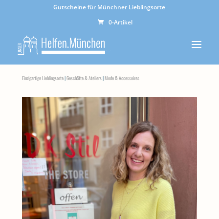
Gutscheine für Münchner Lieblingsorte
0-Artikel
Einzigartige Lieblingsorte
|
Geschäfte & Ateliers
|
Mode & Accessoires