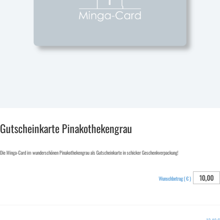
Gutscheinkarte Pinakothekengrau
Die Minga-Card im wunderschönen Pinakothekengrau als Gutscheinkarte in schicker Geschenkverpackung!
Wunschbetrag ( € )