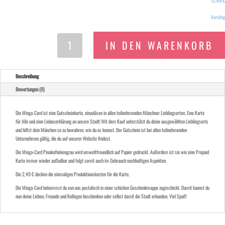
12,49
€
Vorrätig
Gutscheinkarte
IN DEN WARENKORB
Pinakothekengrau
Menge
Beschreibung
Bewertungen (0)
Die Minga-Card ist eine Gutscheinkarte, einzulösen in allen teilnehmenden Münchner Lieblingsorten. Eine Karte
für Alle und eine Liebeserklärung an unsere Stadt! Mit dem Kauf unterstützt du deine ausgewählten Lieblingsorte
und hilfst dein München so zu bewahren, wie du es kennst. Der Gutschein ist bei allen teilnehmenden
Unternehmen gültig, die du auf unserer Website findest.
Die Minga-Card Pinakothekengrau wird umweltfreundlich auf Papier gedruckt. Außerdem ist sie wie eine Prepaid
Karte immer wieder aufladbar und folgt somit auch im Gebrauch nachhaltigen Aspekten.
Die 2,49 € decken die einmaligen Produktionskosten für die Karte.
Die Minga-Card bekommst du von uns postalisch in einer schicken Geschenkmappe zugeschickt. Damit kannst du
nun deine Lieben, Freunde und Kollegen beschenken oder selbst damit die Stadt erkunden. Viel Spaß!