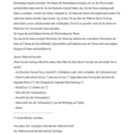
Rückzahlung Entgelte berechnet. Wir können die Rückzahlung verweigern, bis wir die Waren wieder
zurückerhalten haben oder bis Sie den Nachweis erbracht haben, dass Sie die Waren zurückgesandt
haben, je nachdem, welches der frühere Zeitpunkt ist. Sie haben die Waren unverzüglich und in jedem Fall
spätestens binnen vierzehn Tagen ab dem Tag, an dem Sie uns über den Widerruf dieses Vertrags
unterrichten, an uns zurückzusenden oder zu übergeben. Die Frist ist gewahrt, wenn Sie die Waren vor
Ablauf der Frist von vierzehn Tagen absenden.
Sie tragen die unmittelbaren Kosten der Rücksendung der Waren.
Sie müssen für einen etwaigen Wertverlust der Waren nur aufkommen, wenn dieser Wertverlust auf
einen zur Prüfung der Beschaffenheit, Eigenschaften und Funktionsweise der Waren nicht notwendigen
Umgang mit ihnen zurückzuführen ist.
Muster-Widerrufsformular
(Wenn Sie den Vertrag widerrufen wollen, dann füllen Sie bitte dieses Formular aus und senden Sie es
zurück.)
– An [Einsetzen: Namen/Firma, Anschrift, E-Mailadresse und, sofern vorhanden, die Telefaxnummer]:
– Hiermit widerrufe(n) ich/wir (*) den von mir/uns (*) abgeschlossenen Vertrag über den Kauf der
folgenden Waren (*)/ die Erbringung der folgenden Dienstleistung (*)
– Bestellt am (*)/erhalten am (*)
– Name des/der Verbraucher(s)
– Anschrift des/der Verbraucher(s)
– Unterschrift des/der Verbraucher(s) (nur bei Mitteilung auf Papier)
– Datum
—————————————
(*) Unzutreffendes streichen.
Ausschluss bzw. vorzeitiges Erlöschen des Widerrufsrechts
Das Widerrufsrecht besteht nicht bei Verträgen