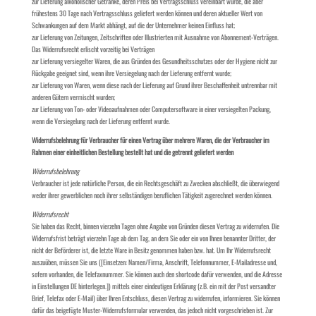
zur Lieferung alkoholischer Getränke, deren Preis bei Vertragsschluss vereinbart wurde, die aber
frühestens 30 Tage nach Vertragsschluss geliefert werden können und deren aktueller Wert von
Schwankungen auf dem Markt abhängt, auf die der Unternehmer keinen Einfluss hat;
zur Lieferung von Zeitungen, Zeitschriften oder Illustrierten mit Ausnahme von Abonnement-Verträgen.
Das Widerrufsrecht erlischt vorzeitig bei Verträgen
zur Lieferung versiegelter Waren, die aus Gründen des Gesundheitsschutzes oder der Hygiene nicht zur
Rückgabe geeignet sind, wenn ihre Versiegelung nach der Lieferung entfernt wurde;
zur Lieferung von Waren, wenn diese nach der Lieferung auf Grund ihrer Beschaffenheit untrennbar mit
anderen Gütern vermischt wurden;
zur Lieferung von Ton- oder Videoaufnahmen oder Computersoftware in einer versiegelten Packung,
wenn die Versiegelung nach der Lieferung entfernt wurde.
Widerrufsbelehrung für Verbraucher für einen Vertrag über mehrere Waren, die der Verbraucher im
Rahmen einer einheitlichen Bestellung bestellt hat und die getrennt geliefert werden
Widerrufsbelehrung
Verbraucher ist jede natürliche Person, die ein Rechtsgeschäft zu Zwecken abschließt, die überwiegend
weder ihrer gewerblichen noch ihrer selbständigen beruflichen Tätigkeit zugerechnet werden können.
Widerrufsrecht
Sie haben das Recht, binnen vierzehn Tagen ohne Angabe von Gründen diesen Vertrag zu widerrufen. Die
Widerrufsfrist beträgt vierzehn Tage ab dem Tag, an dem Sie oder ein von Ihnen benannter Dritter, der
nicht der Beförderer ist, die letzte Ware in Besitz genommen haben bzw. hat. Um Ihr Widerrufsrecht
auszuüben, müssen Sie uns ([Einsetzen: Namen/Firma, Anschrift, Telefonnummer, E-Mailadresse und,
sofern vorhanden, die Telefaxnummer. Sie können auch den shortcode dafür verwenden, und die Adresse
in Einstellungen DE hinterlegen.]) mittels einer eindeutigen Erklärung (z.B. ein mit der Post versandter
Brief, Telefax oder E-Mail) über Ihren Entschluss, diesen Vertrag zu widerrufen, informieren. Sie können
dafür das beigefügte Muster-Widerrufsformular verwenden, das jedoch nicht vorgeschrieben ist. Zur