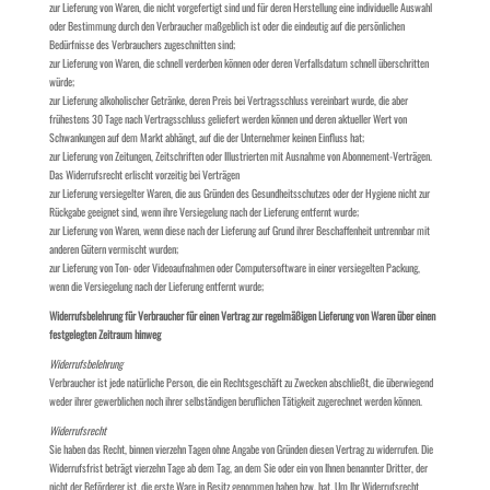
zur Lieferung von Waren, die nicht vorgefertigt sind und für deren Herstellung eine individuelle Auswahl
oder Bestimmung durch den Verbraucher maßgeblich ist oder die eindeutig auf die persönlichen
Bedürfnisse des Verbrauchers zugeschnitten sind;
zur Lieferung von Waren, die schnell verderben können oder deren Verfallsdatum schnell überschritten
würde;
zur Lieferung alkoholischer Getränke, deren Preis bei Vertragsschluss vereinbart wurde, die aber
frühestens 30 Tage nach Vertragsschluss geliefert werden können und deren aktueller Wert von
Schwankungen auf dem Markt abhängt, auf die der Unternehmer keinen Einfluss hat;
zur Lieferung von Zeitungen, Zeitschriften oder Illustrierten mit Ausnahme von Abonnement-Verträgen.
Das Widerrufsrecht erlischt vorzeitig bei Verträgen
zur Lieferung versiegelter Waren, die aus Gründen des Gesundheitsschutzes oder der Hygiene nicht zur
Rückgabe geeignet sind, wenn ihre Versiegelung nach der Lieferung entfernt wurde;
zur Lieferung von Waren, wenn diese nach der Lieferung auf Grund ihrer Beschaffenheit untrennbar mit
anderen Gütern vermischt wurden;
zur Lieferung von Ton- oder Videoaufnahmen oder Computersoftware in einer versiegelten Packung,
wenn die Versiegelung nach der Lieferung entfernt wurde;
Widerrufsbelehrung für Verbraucher für einen Vertrag zur regelmäßigen Lieferung von Waren über einen
festgelegten Zeitraum hinweg
Widerrufsbelehrung
Verbraucher ist jede natürliche Person, die ein Rechtsgeschäft zu Zwecken abschließt, die überwiegend
weder ihrer gewerblichen noch ihrer selbständigen beruflichen Tätigkeit zugerechnet werden können.
Widerrufsrecht
Sie haben das Recht, binnen vierzehn Tagen ohne Angabe von Gründen diesen Vertrag zu widerrufen. Die
Widerrufsfrist beträgt vierzehn Tage ab dem Tag, an dem Sie oder ein von Ihnen benannter Dritter, der
nicht der Beförderer ist, die erste Ware in Besitz genommen haben bzw. hat. Um Ihr Widerrufsrecht