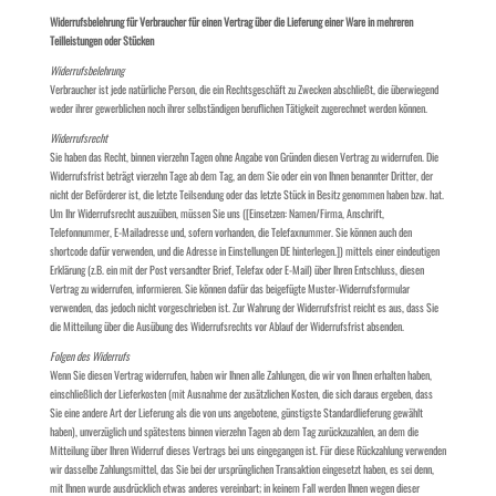
Widerrufsbelehrung für Verbraucher für einen Vertrag über die Lieferung einer Ware in mehreren
Teilleistungen oder Stücken
Widerrufsbelehrung
Verbraucher ist jede natürliche Person, die ein Rechtsgeschäft zu Zwecken abschließt, die überwiegend
weder ihrer gewerblichen noch ihrer selbständigen beruflichen Tätigkeit zugerechnet werden können.
Widerrufsrecht
Sie haben das Recht, binnen vierzehn Tagen ohne Angabe von Gründen diesen Vertrag zu widerrufen. Die
Widerrufsfrist beträgt vierzehn Tage ab dem Tag, an dem Sie oder ein von Ihnen benannter Dritter, der
nicht der Beförderer ist, die letzte Teilsendung oder das letzte Stück in Besitz genommen haben bzw. hat.
Um Ihr Widerrufsrecht auszuüben, müssen Sie uns ([Einsetzen: Namen/Firma, Anschrift,
Telefonnummer, E-Mailadresse und, sofern vorhanden, die Telefaxnummer. Sie können auch den
shortcode dafür verwenden, und die Adresse in Einstellungen DE hinterlegen.]) mittels einer eindeutigen
Erklärung (z.B. ein mit der Post versandter Brief, Telefax oder E-Mail) über Ihren Entschluss, diesen
Vertrag zu widerrufen, informieren. Sie können dafür das beigefügte Muster-Widerrufsformular
verwenden, das jedoch nicht vorgeschrieben ist. Zur Wahrung der Widerrufsfrist reicht es aus, dass Sie
die Mitteilung über die Ausübung des Widerrufsrechts vor Ablauf der Widerrufsfrist absenden.
Folgen des Widerrufs
Wenn Sie diesen Vertrag widerrufen, haben wir Ihnen alle Zahlungen, die wir von Ihnen erhalten haben,
einschließlich der Lieferkosten (mit Ausnahme der zusätzlichen Kosten, die sich daraus ergeben, dass
Sie eine andere Art der Lieferung als die von uns angebotene, günstigste Standardlieferung gewählt
haben), unverzüglich und spätestens binnen vierzehn Tagen ab dem Tag zurückzuzahlen, an dem die
Mitteilung über Ihren Widerruf dieses Vertrags bei uns eingegangen ist. Für diese Rückzahlung verwenden
wir dasselbe Zahlungsmittel, das Sie bei der ursprünglichen Transaktion eingesetzt haben, es sei denn,
mit Ihnen wurde ausdrücklich etwas anderes vereinbart; in keinem Fall werden Ihnen wegen dieser