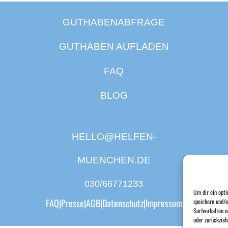
GUTHABENABFRAGE
GUTHABEN AUFLADEN
FAQ
BLOG
HELLO@HELFEN-
MUENCHEN.DE
030/66771233
Um dir ein opti
FAQ
|
Presse
|
AGB
|
Datenschutz
|
Impressum
speichern und/o
Surfverhalten o
oder zurückzie