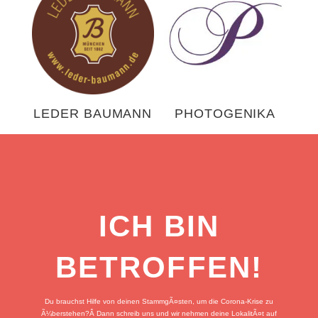
LEDER BAUMANN
PHOTOGENIKA
ICH BIN
BETROFFEN!
Du brauchst Hilfe von deinen StammgÃ¤sten, um die Corona-Krise zu
Ã¼berstehen?Â
Dann schreib uns und wir nehmen deine LokalitÃ¤t auf