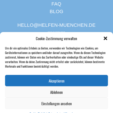
FAQ
BLOG
HELLO@HELFEN-MUENCHEN.DE
030/66771233
Cookie-Zustimmung verwalten
Um dir ein optimales Erlebnis zu bieten, verwenden wir Technologien wie Cookies, um
Geräteinformationen zu speichern und/oder darauf zuzugreifen. Wenn du diesen Technologien
zustimmst, können wir Daten wie das Surfverhalten oder eindeutige IDs auf dieser Website
verarbeiten. Wenn du deine Zustimmung nicht erteilst oder zurückziehst, können bestimmte
Merkmale und Funktionen beeinträchtigt werden.
Akzeptieren
Ablehnen
Einstellungen ansehen
FAQ
|
Presse
|
AGB
|
Datenschutz
|
Impressum