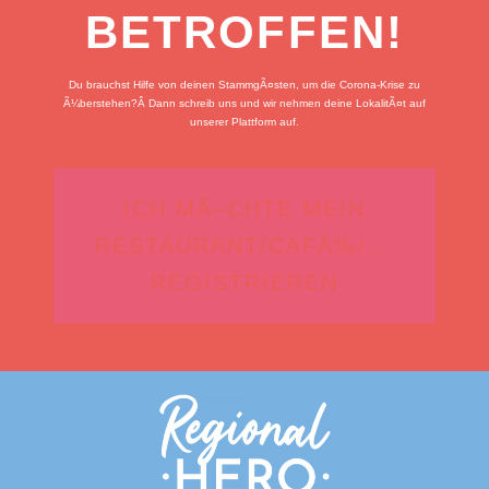
BETROFFEN!
Du brauchst Hilfe von deinen StammgÃ¤sten, um die Corona-Krise zu
Ã¼berstehen?Â
Dann schreib uns und wir nehmen deine LokalitÃ¤t auf
unserer Plattform auf.
ICH MÃ–CHTE MEIN
RESTAURANT/CAFÃ‰/...
REGISTRIEREN